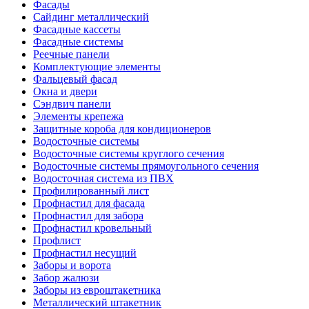
Фасады
Сайдинг металлический
Фасадные кассеты
Фасадные системы
Реечные панели
Комплектующие элементы
Фальцевый фасад
Окна и двери
Сэндвич панели
Элементы крепежа
Защитные короба для кондиционеров
Водосточные системы
Водосточные системы круглого сечения
Водосточные системы прямоугольного сечения
Водосточная система из ПВХ
Профилированный лист
Профнастил для фасада
Профнастил для забора
Профнастил кровельный
Профлист
Профнастил несущий
Заборы и ворота
Забор жалюзи
Заборы из евроштакетника
Металлический штакетник