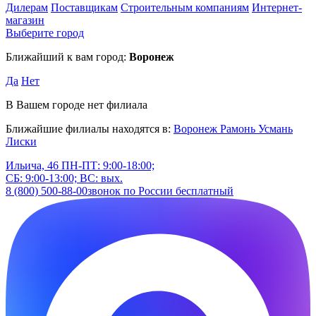
Дилерам
Поставщикам
Строительным компаниям
Интернет-
магазин
Выберите город
Ближайший к вам город:
Воронеж
Да
Нет
В Вашем городе нет филиала
Ближайшие филиалы находятся в:
Воронеж
Рамонь
Усмань
Лиски
Ильича, 46
ПН-ПТ: 9:00-18:00;
СБ: 9:00-13:00; ВС: вых.
8 (800) 500-88-00
звонок по России бесплатный