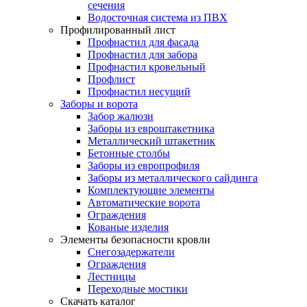
сечения
Водосточная система из ПВХ
Профилированный лист
Профнастил для фасада
Профнастил для забора
Профнастил кровельный
Профлист
Профнастил несущий
Заборы и ворота
Забор жалюзи
Заборы из евроштакетника
Металлический штакетник
Бетонные столбы
Заборы из европрофиля
Заборы из металлического сайдинга
Комплектующие элементы
Автоматические ворота
Ограждения
Кованые изделия
Элементы безопасности кровли
Снегозадержатели
Ограждения
Лестницы
Переходные мостики
Скачать каталог