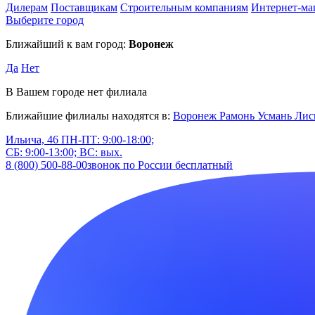
Дилерам
Поставщикам
Строительным компаниям
Интернет-ма
Выберите город
Ближайший к вам город:
Воронеж
Да
Нет
В Вашем городе нет филиала
Ближайшие филиалы находятся в:
Воронеж
Рамонь
Усмань
Лис
Ильича, 46
ПН-ПТ: 9:00-18:00;
СБ: 9:00-13:00; ВС: вых.
8 (800) 500-88-00
звонок по России бесплатный