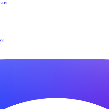
газин
ки