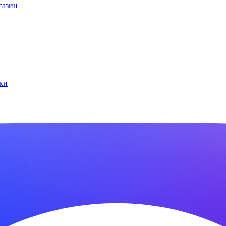
газин
ки