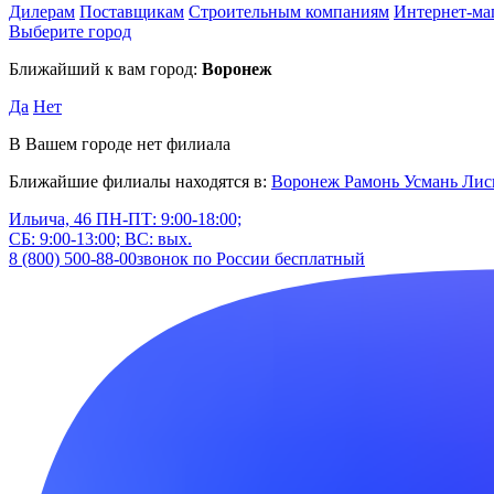
Дилерам
Поставщикам
Строительным компаниям
Интернет-ма
Выберите город
Ближайший к вам город:
Воронеж
Да
Нет
В Вашем городе нет филиала
Ближайшие филиалы находятся в:
Воронеж
Рамонь
Усмань
Лис
Ильича, 46
ПН-ПТ: 9:00-18:00;
СБ: 9:00-13:00; ВС: вых.
8 (800) 500-88-00
звонок по России бесплатный