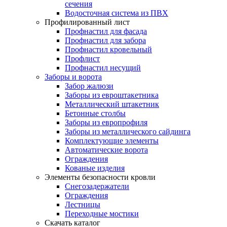
сечения
Водосточная система из ПВХ
Профилированный лист
Профнастил для фасада
Профнастил для забора
Профнастил кровельный
Профлист
Профнастил несущий
Заборы и ворота
Забор жалюзи
Заборы из евроштакетника
Металлический штакетник
Бетонные столбы
Заборы из европрофиля
Заборы из металлического сайдинга
Комплектующие элементы
Автоматические ворота
Ограждения
Кованые изделия
Элементы безопасности кровли
Снегозадержатели
Ограждения
Лестницы
Переходные мостики
Скачать каталог