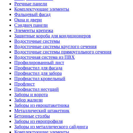
Реечные панели
Комплектующие элементы
Фальцевый фасад
Окна и двери
Сэндвич панели
Элементы крепежа
Защитные короба для кондиционеров
Водосточные системы
Водосточные системы круглого сечения
Водосточные системы прямоугольного сечения
Водосточная система из ПВХ
Профилированный лист
Профнастил для фасада
Профнастил для забора
Профнастил кровельный
Профлист
Профнастил несущий
Заборы и ворота
Забор жалюзи
Заборы из евроштакетника
Металлический штакетник
Бетонные столбы
Заборы из европрофиля
Заборы из металлического сайдинга
Комплектующие элементы