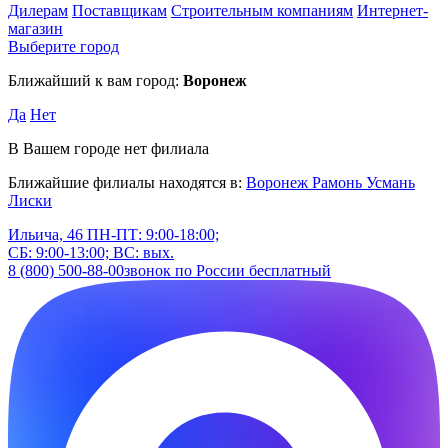
Дилерам
Поставщикам
Строительным компаниям
Интернет-
магазин
Выберите город
Ближайший к вам город:
Воронеж
Да
Нет
В Вашем городе нет филиала
Ближайшие филиалы находятся в:
Воронеж
Рамонь
Усмань
Лиски
Ильича, 46
ПН-ПТ: 9:00-18:00;
СБ: 9:00-13:00; ВС: вых.
8 (800) 500-88-00
звонок по России бесплатный