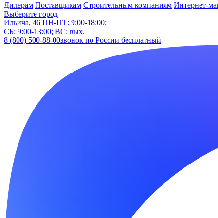
Дилерам
Поставщикам
Строительным компаниям
Интернет-ма
Выберите город
Ильича, 46
ПН-ПТ: 9:00-18:00;
СБ: 9:00-13:00; ВС: вых.
8 (800) 500-88-00
звонок по России бесплатный