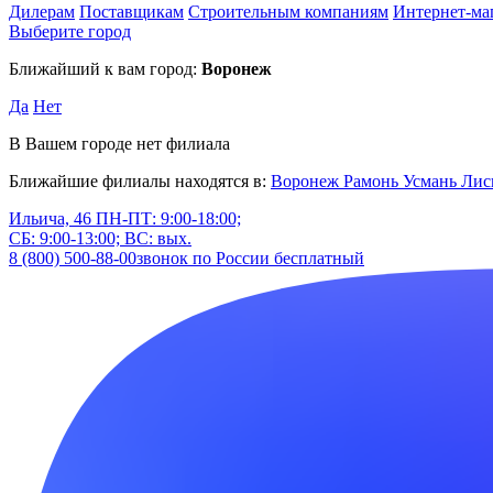
Дилерам
Поставщикам
Строительным компаниям
Интернет-ма
Выберите город
Ближайший к вам город:
Воронеж
Да
Нет
В Вашем городе нет филиала
Ближайшие филиалы находятся в:
Воронеж
Рамонь
Усмань
Лис
Ильича, 46
ПН-ПТ: 9:00-18:00;
СБ: 9:00-13:00; ВС: вых.
8 (800) 500-88-00
звонок по России бесплатный