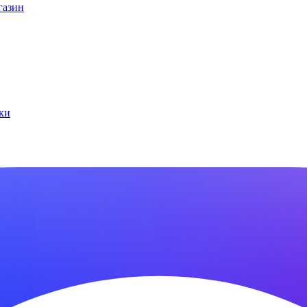
газин
ки