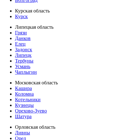
Волгоград
Курская область
Курск
Липецкая область
Грязи
Данков
Елец
Задонск
Липецк
Тербуны
Усмань
Чаплыгин
Московская область
Кашира
Коломна
Котельники
Кузнецы
Орехово-Зуево
Шатура
Орловская область
Ливны
Орел