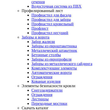
сечения
Водосточная система из ПВХ
Профилированный лист
Профнастил для фасада
Профнастил для забора
Профнастил кровельный
Профлист
Профнастил несущий
Заборы и ворота
Забор жалюзи
Заборы из евроштакетника
Металлический штакетник
Бетонные столбы
Заборы из европрофиля
Заборы из металлического сайдинга
Комплектующие элементы
Автоматические ворота
Ограждения
Кованые изделия
Элементы безопасности кровли
Снегозадержатели
Ограждения
Лестницы
Переходные мостики
Скачать каталог