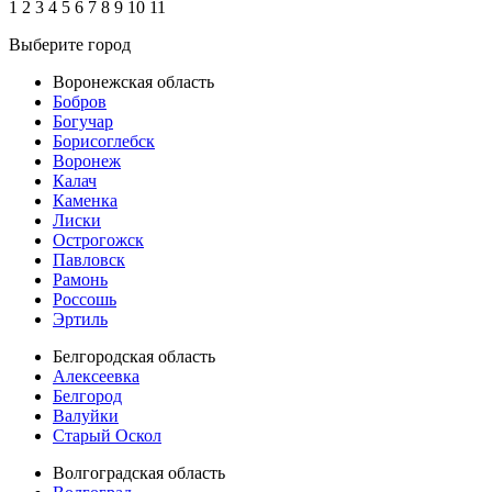
1
2
3
4
5
6
7
8
9
10
11
Выберите город
Воронежская область
Бобров
Богучар
Борисоглебск
Воронеж
Калач
Каменка
Лиски
Острогожск
Павловск
Рамонь
Россошь
Эртиль
Белгородская область
Алексеевка
Белгород
Валуйки
Старый Оскол
Волгоградская область