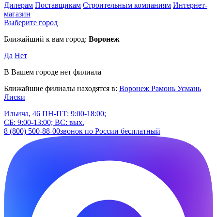
Дилерам
Поставщикам
Строительным компаниям
Интернет-
магазин
Выберите город
Ближайший к вам город:
Воронеж
Да
Нет
В Вашем городе нет филиала
Ближайшие филиалы находятся в:
Воронеж
Рамонь
Усмань
Лиски
Ильича, 46
ПН-ПТ: 9:00-18:00;
СБ: 9:00-13:00; ВС: вых.
8 (800) 500-88-00
звонок по России бесплатный