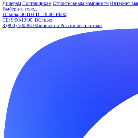
Дилерам
Поставщикам
Строительным компаниям
Интернет-ма
Выберите город
Ильича, 46
ПН-ПТ: 9:00-18:00;
СБ: 9:00-13:00; ВС: вых.
8 (800) 500-88-00
звонок по России бесплатный