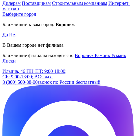
Дилерам
Поставщикам
Строительным компаниям
Интернет-
магазин
Выберите город
Ближайший к вам город:
Воронеж
Да
Нет
В Вашем городе нет филиала
Ближайшие филиалы находятся в:
Воронеж
Рамонь
Усмань
Лиски
Ильича, 46
ПН-ПТ: 9:00-18:00;
СБ: 9:00-13:00; ВС: вых.
8 (800) 500-88-00
звонок по России бесплатный