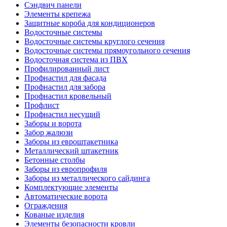
Сэндвич панели
Элементы крепежа
Защитные короба для кондиционеров
Водосточные системы
Водосточные системы круглого сечения
Водосточные системы прямоугольного сечения
Водосточная система из ПВХ
Профилированный лист
Профнастил для фасада
Профнастил для забора
Профнастил кровельный
Профлист
Профнастил несущий
Заборы и ворота
Забор жалюзи
Заборы из евроштакетника
Металлический штакетник
Бетонные столбы
Заборы из европрофиля
Заборы из металлического сайдинга
Комплектующие элементы
Автоматические ворота
Ограждения
Кованые изделия
Элементы безопасности кровли