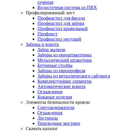
сечения
Водосточная система из ПВХ
Профилированный лист
Профнастил для фасада
Профнастил для забора
Профнастил кровельный
Профлист
Профнастил несущий
Заборы и ворота
Забор жалюзи
Заборы из евроштакетника
Металлический штакетник
Бетонные столбы
Заборы из европрофиля
Заборы из металлического сайдинга
Комплектующие элементы
Автоматические ворота
Ограждения
Кованые изделия
Элементы безопасности кровли
Снегозадержатели
Ограждения
Лестницы
Переходные мостики
Скачать каталог