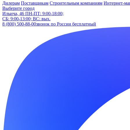
Дилерам
Поставщикам
Строительным компаниям
Интернет-ма
Выберите город
Ильича, 46
ПН-ПТ: 9:00-18:00;
СБ: 9:00-13:00; ВС: вых.
8 (800) 500-88-00
звонок по России бесплатный