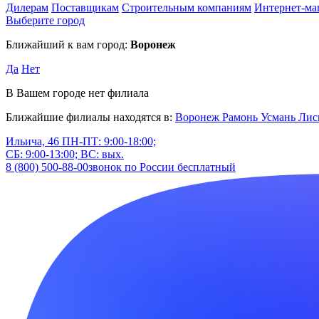
Дилерам
Поставщикам
Строительным компаниям
Интернет-ма
Выберите город
Ближайший к вам город:
Воронеж
Да
Нет
В Вашем городе нет филиала
Ближайшие филиалы находятся в:
Воронеж
Рамонь
Усмань
Лис
Ильича, 46
ПН-ПТ: 9:00-18:00;
СБ: 9:00-13:00; ВС: вых.
8 (800) 500-88-00
звонок по России бесплатный