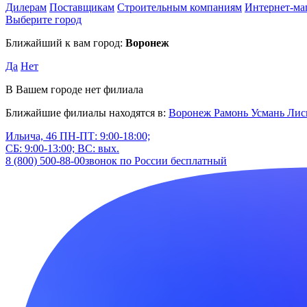
Дилерам
Поставщикам
Строительным компаниям
Интернет-ма
Выберите город
Ближайший к вам город:
Воронеж
Да
Нет
В Вашем городе нет филиала
Ближайшие филиалы находятся в:
Воронеж
Рамонь
Усмань
Лис
Ильича, 46
ПН-ПТ: 9:00-18:00;
СБ: 9:00-13:00; ВС: вых.
8 (800) 500-88-00
звонок по России бесплатный