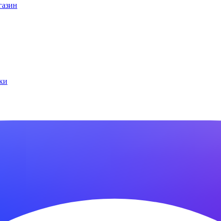
газин
ки