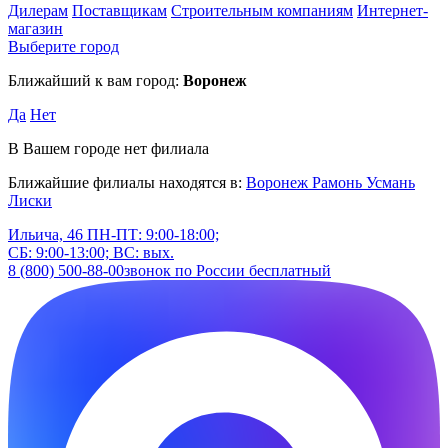
Дилерам
Поставщикам
Строительным компаниям
Интернет-
магазин
Выберите город
Ближайший к вам город:
Воронеж
Да
Нет
В Вашем городе нет филиала
Ближайшие филиалы находятся в:
Воронеж
Рамонь
Усмань
Лиски
Ильича, 46
ПН-ПТ: 9:00-18:00;
СБ: 9:00-13:00; ВС: вых.
8 (800) 500-88-00
звонок по России бесплатный