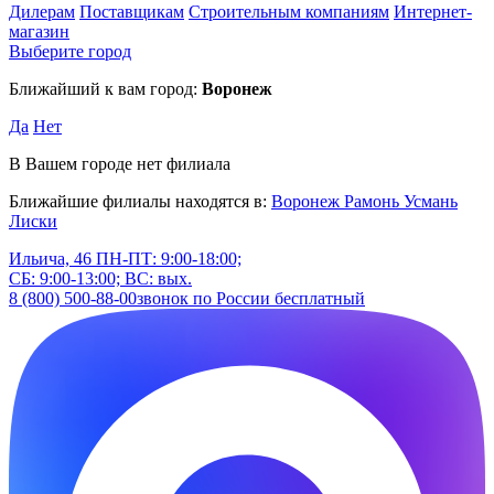
Дилерам
Поставщикам
Строительным компаниям
Интернет-
магазин
Выберите город
Ближайший к вам город:
Воронеж
Да
Нет
В Вашем городе нет филиала
Ближайшие филиалы находятся в:
Воронеж
Рамонь
Усмань
Лиски
Ильича, 46
ПН-ПТ: 9:00-18:00;
СБ: 9:00-13:00; ВС: вых.
8 (800) 500-88-00
звонок по России бесплатный