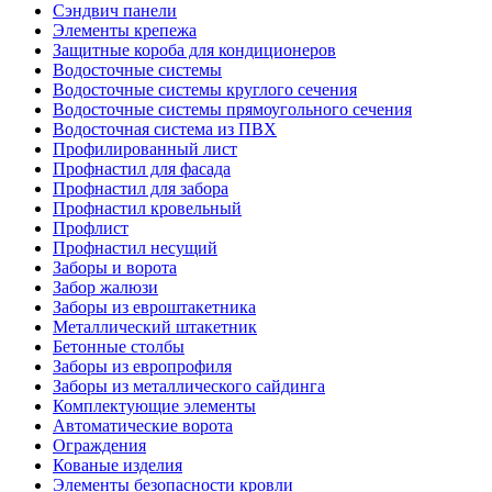
Сэндвич панели
Элементы крепежа
Защитные короба для кондиционеров
Водосточные системы
Водосточные системы круглого сечения
Водосточные системы прямоугольного сечения
Водосточная система из ПВХ
Профилированный лист
Профнастил для фасада
Профнастил для забора
Профнастил кровельный
Профлист
Профнастил несущий
Заборы и ворота
Забор жалюзи
Заборы из евроштакетника
Металлический штакетник
Бетонные столбы
Заборы из европрофиля
Заборы из металлического сайдинга
Комплектующие элементы
Автоматические ворота
Ограждения
Кованые изделия
Элементы безопасности кровли