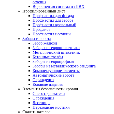
сечения
Водосточная система из ПВХ
Профилированный лист
Профнастил для фасада
Профнастил для забора
Профнастил кровельный
Профлист
Профнастил несущий
Заборы и ворота
Забор жалюзи
Заборы из евроштакетника
Металлический штакетник
Бетонные столбы
Заборы из европрофиля
Заборы из металлического сайдинга
Комплектующие элементы
Автоматические ворота
Ограждения
Кованые изделия
Элементы безопасности кровли
Снегозадержатели
Ограждения
Лестницы
Переходные мостики
Скачать каталог