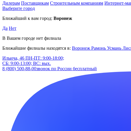
Дилерам
Поставщикам
Строительным компаниям
Интернет-ма
Выберите город
Ближайший к вам город:
Воронеж
Да
Нет
В Вашем городе нет филиала
Ближайшие филиалы находятся в:
Воронеж
Рамонь
Усмань
Лис
Ильича, 46
ПН-ПТ: 9:00-18:00;
СБ: 9:00-13:00; ВС: вых.
8 (800) 500-88-00
звонок по России бесплатный