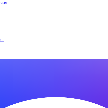
газин
ки