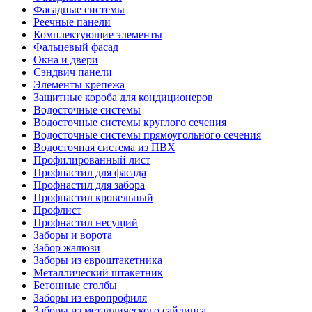
Фасадные системы
Реечные панели
Комплектующие элементы
Фальцевый фасад
Окна и двери
Сэндвич панели
Элементы крепежа
Защитные короба для кондиционеров
Водосточные системы
Водосточные системы круглого сечения
Водосточные системы прямоугольного сечения
Водосточная система из ПВХ
Профилированный лист
Профнастил для фасада
Профнастил для забора
Профнастил кровельный
Профлист
Профнастил несущий
Заборы и ворота
Забор жалюзи
Заборы из евроштакетника
Металлический штакетник
Бетонные столбы
Заборы из европрофиля
Заборы из металлического сайдинга