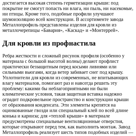
достигается высокая степень герметизации крыши: под
покрытие не смогут попасть ни влага, ни пыль, ни насекомые,
ни птицы. Кроме того, подобные профили улучшают
шумоизоляцию всей конструкции. В ассортименте завода
Металлопрофиль представлены изделия для кровли из
металлочерепицы «Бавария», «Каскад» и «Монтеррей».
Для кровли из профнастила
Ребра жесткости и сложный рисунок профиля (особенно у
материала с большой высотой волны) делают профлист
практически беззащитным перед косыми ливнями или
сильными вьюгами, когда ветер забивает снег под крышу.
Уплотнители для кровли из современных, не впитывающих
влагу материалов, помогают раз и навсегда решить эту
проблему: какими бы неблагоприятными ни были
климатические условия, такая защитная вставка надежно
оградит подкровельное пространство и конструкции крыши
от образования конденсата. Эти элементы крепятся на
оцинкованные гвозди или специальный клей по всей длине
конька и карниза; для «теплой крыши» в материале
предусмотрены специальные вентиляционные отверстия,
которые открывают перед тем, как выполнить монтаж. Завод
Металлопрофиль реализует шесть типов подобных изделий —