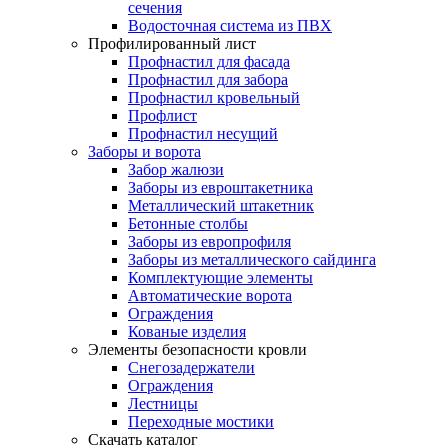
сечения
Водосточная система из ПВХ
Профилированный лист
Профнастил для фасада
Профнастил для забора
Профнастил кровельный
Профлист
Профнастил несущий
Заборы и ворота
Забор жалюзи
Заборы из евроштакетника
Металлический штакетник
Бетонные столбы
Заборы из европрофиля
Заборы из металлического сайдинга
Комплектующие элементы
Автоматические ворота
Ограждения
Кованые изделия
Элементы безопасности кровли
Снегозадержатели
Ограждения
Лестницы
Переходные мостики
Скачать каталог