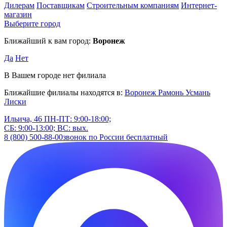
Дилерам
Поставщикам
Строительным компаниям
Интернет-
магазин
Выберите город
Ближайший к вам город:
Воронеж
Да
Нет
В Вашем городе нет филиала
Ближайшие филиалы находятся в:
Воронеж
Рамонь
Усмань
Лиски
Ильича, 46
ПН-ПТ: 9:00-18:00;
СБ: 9:00-13:00; ВС: вых.
8 (800) 500-88-00
звонок по России бесплатный