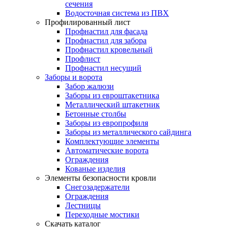
сечения
Водосточная система из ПВХ
Профилированный лист
Профнастил для фасада
Профнастил для забора
Профнастил кровельный
Профлист
Профнастил несущий
Заборы и ворота
Забор жалюзи
Заборы из евроштакетника
Металлический штакетник
Бетонные столбы
Заборы из европрофиля
Заборы из металлического сайдинга
Комплектующие элементы
Автоматические ворота
Ограждения
Кованые изделия
Элементы безопасности кровли
Снегозадержатели
Ограждения
Лестницы
Переходные мостики
Скачать каталог