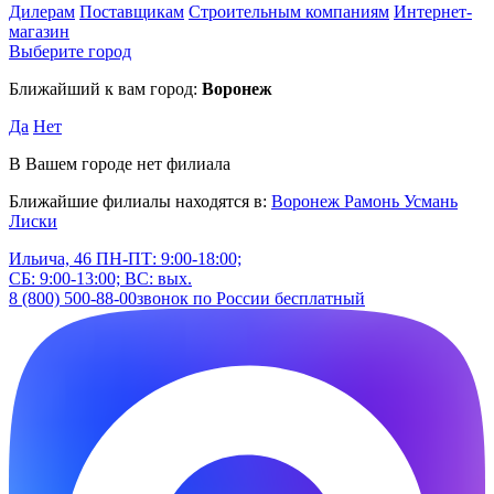
Дилерам
Поставщикам
Строительным компаниям
Интернет-
магазин
Выберите город
Ближайший к вам город:
Воронеж
Да
Нет
В Вашем городе нет филиала
Ближайшие филиалы находятся в:
Воронеж
Рамонь
Усмань
Лиски
Ильича, 46
ПН-ПТ: 9:00-18:00;
СБ: 9:00-13:00; ВС: вых.
8 (800) 500-88-00
звонок по России бесплатный