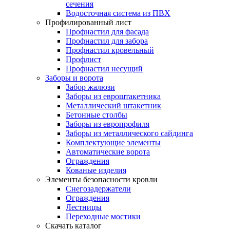
сечения
Водосточная система из ПВХ
Профилированный лист
Профнастил для фасада
Профнастил для забора
Профнастил кровельный
Профлист
Профнастил несущий
Заборы и ворота
Забор жалюзи
Заборы из евроштакетника
Металлический штакетник
Бетонные столбы
Заборы из европрофиля
Заборы из металлического сайдинга
Комплектующие элементы
Автоматические ворота
Ограждения
Кованые изделия
Элементы безопасности кровли
Снегозадержатели
Ограждения
Лестницы
Переходные мостики
Скачать каталог