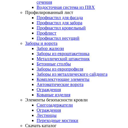
сечения
Водосточная система из ПВХ
Профилированный лист
Профнастил для фасада
Профнастил для забора
Профнастил кровельный
Профлист
Профнастил несущий
Заборы и ворота
Забор жалюзи
Заборы из евроштакетника
Металлический штакетник
Бетонные столбы
Заборы из европрофиля
Заборы из металлического сайдинга
Комплектующие элементы
Автоматические ворота
Ограждения
Кованые изделия
Элементы безопасности кровли
Снегозадержатели
Ограждения
Лестницы
Переходные мостики
Скачать каталог