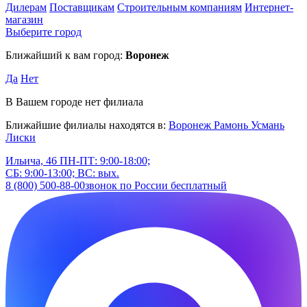
Дилерам
Поставщикам
Строительным компаниям
Интернет-
магазин
Выберите город
Ближайший к вам город:
Воронеж
Да
Нет
В Вашем городе нет филиала
Ближайшие филиалы находятся в:
Воронеж
Рамонь
Усмань
Лиски
Ильича, 46
ПН-ПТ: 9:00-18:00;
СБ: 9:00-13:00; ВС: вых.
8 (800) 500-88-00
звонок по России бесплатный