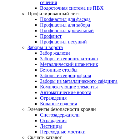
сечения
Водосточная система из ПВХ
Профилированный лист
Профнастил для фасада
Профнастил для забора
Профнастил кровельный
Профлист
Профнастил несущий
Заборы и ворота
Забор жалюзи
Заборы из евроштакетника
Металлический штакетник
Бетонные столбы
Заборы из европрофиля
Заборы из металлического сайдинга
Комплектующие элементы
Автоматические ворота
Ограждения
Кованые изделия
Элементы безопасности кровли
Снегозадержатели
Ограждения
Лестницы
Переходные мостики
Скачать каталог