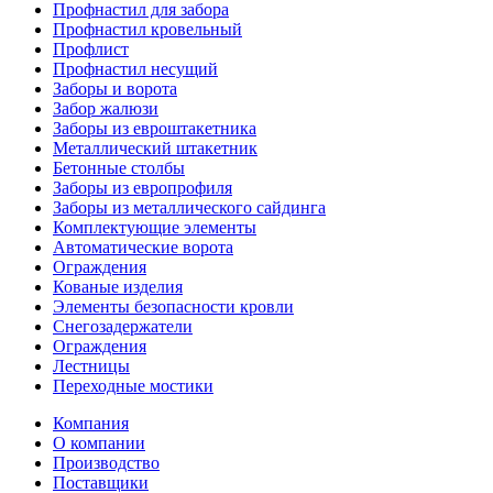
Профнастил для забора
Профнастил кровельный
Профлист
Профнастил несущий
Заборы и ворота
Забор жалюзи
Заборы из евроштакетника
Металлический штакетник
Бетонные столбы
Заборы из европрофиля
Заборы из металлического сайдинга
Комплектующие элементы
Автоматические ворота
Ограждения
Кованые изделия
Элементы безопасности кровли
Снегозадержатели
Ограждения
Лестницы
Переходные мостики
Компания
О компании
Производство
Поставщики