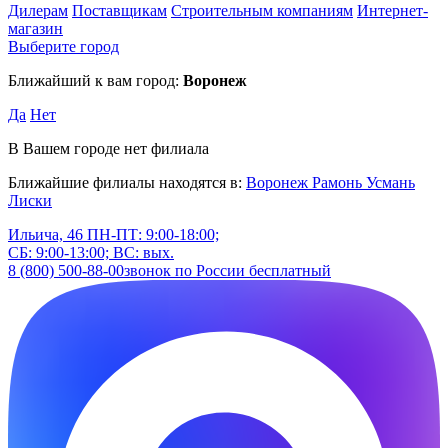
Дилерам
Поставщикам
Строительным компаниям
Интернет-
магазин
Выберите город
Ближайший к вам город:
Воронеж
Да
Нет
В Вашем городе нет филиала
Ближайшие филиалы находятся в:
Воронеж
Рамонь
Усмань
Лиски
Ильича, 46
ПН-ПТ: 9:00-18:00;
СБ: 9:00-13:00; ВС: вых.
8 (800) 500-88-00
звонок по России бесплатный