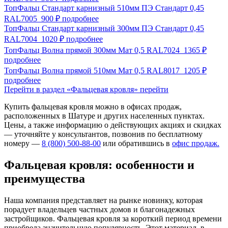
ТопФальц Стандарт карнизный 510мм ПЭ Стандарт 0,45
RAL7005
900 ₽
подробнее
ТопФальц Стандарт карнизный 300мм ПЭ Стандарт 0,45
RAL7004
1020 ₽
подробнее
ТопФальц Волна прямой 300мм Мат 0,5 RAL7024
1365 ₽
подробнее
ТопФальц Волна прямой 510мм Мат 0,5 RAL8017
1205 ₽
подробнее
Перейти в раздел «Фальцевая кровля»
перейти
Купить фальцевая кровля можно в офисах продаж,
расположенных в Шатуре и других населенных пунктах.
Цены, а также информацию о действующих акциях и скидках
— уточняйте у консультантов, позвонив по бесплатному
номеру —
8 (800) 500-88-00
или обратившись в
офис продаж.
Фальцевая кровля: особенности и
преимущества
Наша компания представляет на рынке новинку, которая
порадует владельцев частных домов и благонадежных
застройщиков. Фальцевая кровля за короткий период времени
приобрела значительную популярность. Этот материал, в